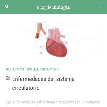
Cuerpo humano
Sistema Circulatorio
Sistema respiratorio
Sistema Digestivo
Sistema Nervioso
Sistema Renal
Sistema excretor
DESTACADOS
/
SISTEMA CIRCULATORIO
Sistema Endocrino
Enfermedades del sistema
Sistema Reproductor Masculino
circulatorio
Aparato Reproductor Femenino
Desarrollo Embrionario
Las enfermedades del sistema circulatorio son un conjunto
Funciones vitales