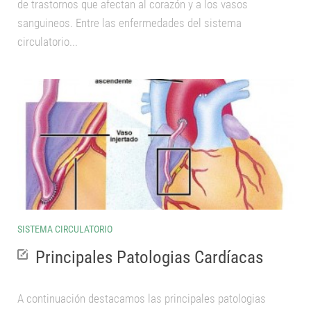
de trastornos que afectan al corazón y a los vasos
sanguineos. Entre las enfermedades del sistema
Salud
circulatorio...
Nutrición
La célula
Genética
Ecología
SISTEMA CIRCULATORIO
Principales Patologias Cardíacas
A continuación destacamos las principales patologias