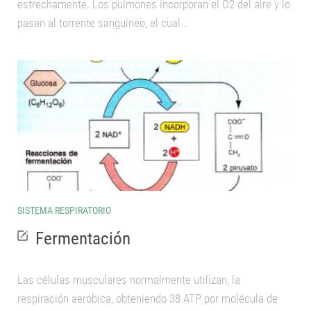
estrechamente. Los pulmones incorporan el O2 del aire y lo
pasan al torrente sanguíneo, el cual...
Salud
Nutrición
La célula
Genética
Ecología
SISTEMA RESPIRATORIO
Fermentación
Las células musculares normalmente utilizan, la
respiración aeróbica, obteniendo 38 ATP por molécula de