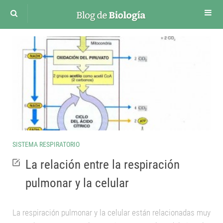
Cuerpo humano
Sistema Circulatorio
Sistema respiratorio
Sistema Digestivo
Sistema Nervioso
Sistema Renal
Sistema excretor
SISTEMA RESPIRATORIO
Sistema Endocrino
La relación entre la respiración
Sistema Reproductor Masculino
pulmonar y la celular
Aparato Reproductor Femenino
Desarrollo Embrionario
La respiración pulmonar y la celular están relacionadas muy
Funciones vitales