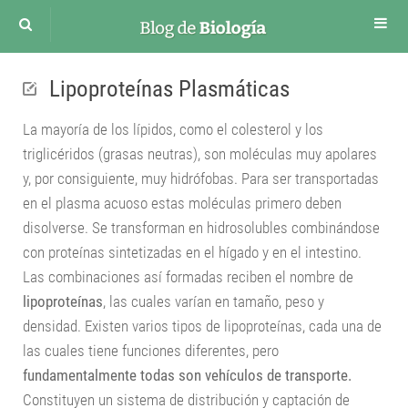
Cuerpo humano
Lipoproteínas Plasmáticas
Sistema Circulatorio
La mayoría de los lípidos, como el colesterol y los
Sistema respiratorio
triglicéridos (grasas neutras), son moléculas muy apolares
Sistema Digestivo
y, por consiguiente, muy hidrófobas. Para ser transportadas
Sistema Nervioso
en el plasma acuoso estas moléculas primero deben
Sistema Renal
disolverse. Se transforman en hidrosolubles combinándose
con proteínas sintetizadas en el hígado y en el intestino.
Sistema excretor
Las combinaciones así formadas reciben el nombre de
Sistema Endocrino
lipoproteínas
, las cuales varían en tamaño, peso y
Sistema Reproductor Masculino
densidad. Existen varios tipos de lipoproteínas, cada una de
Aparato Reproductor Femenino
las cuales tiene funciones diferentes, pero
Desarrollo Embrionario
fundamentalmente todas son vehículos de transporte.
Constituyen un sistema de distribución y captación de
Funciones vitales