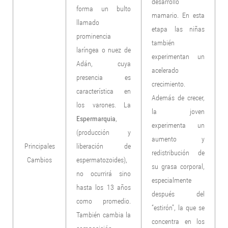
desarrollo
forma un bulto
mamario. En esta
llamado
etapa las niñas
prominencia
también
laríngea o nuez de
experimentan un
Adán, cuya
acelerado
presencia es
crecimiento.
característica en
Además de crecer,
los varones. La
la joven
Espermarquia
,
experimenta un
(producción y
aumento y
Principales
liberación de
redistribución de
Cambios
espermatozoides),
su grasa corporal,
no ocurrirá sino
especialmente
hasta los 13 años
después del
como promedio.
“estirón”, la que se
También cambia la
concentra en los