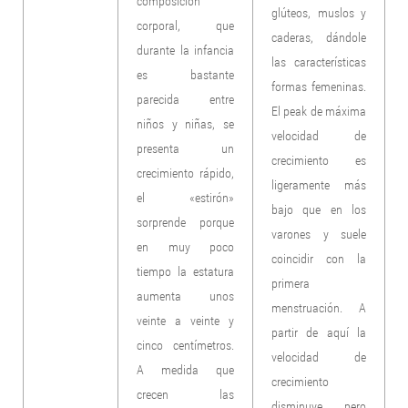
composición
glúteos, muslos y
corporal, que
caderas, dándole
durante la infancia
las características
es bastante
formas femeninas.
parecida entre
El peak de máxima
niños y niñas, se
velocidad de
presenta un
crecimiento es
crecimiento rápido,
ligeramente más
el «estirón»
bajo que en los
sorprende porque
varones y suele
en muy poco
coincidir con la
tiempo la estatura
primera
aumenta unos
menstruación. A
veinte a veinte y
partir de aquí la
cinco centímetros.
velocidad de
A medida que
crecimiento
crecen las
disminuye, pero