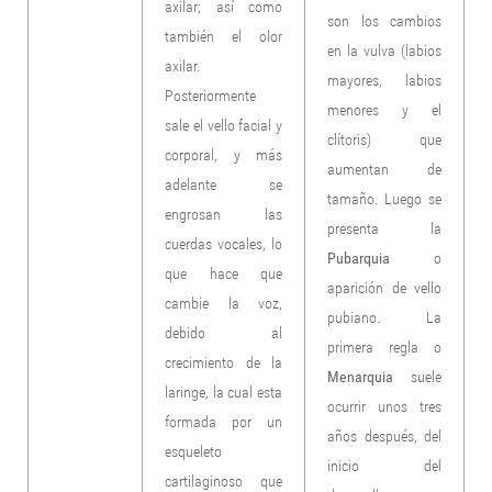
axilar; así como
son los cambios
también el olor
en la vulva (labios
axilar.
mayores, labios
Posteriormente
menores y el
sale el vello facial y
clítoris) que
corporal, y más
aumentan de
adelante se
tamaño. Luego se
engrosan las
presenta la
cuerdas vocales, lo
Pubarquia
o
que hace que
aparición de vello
cambie la voz,
pubiano. La
debido al
primera regla o
crecimiento de la
Menarquia
suele
laringe, la cual esta
ocurrir unos tres
formada por un
años después, del
esqueleto
inicio del
cartilaginoso que