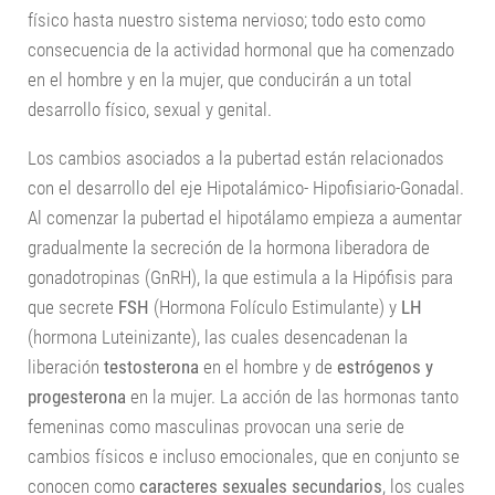
físico hasta nuestro sistema nervioso; todo esto como
Salud
consecuencia de la actividad hormonal que ha comenzado
Nutrición
en el hombre y en la mujer, que conducirán a un total
desarrollo físico, sexual y genital.
La célula
Los cambios asociados a la pubertad están relacionados
Genética
con el desarrollo del eje Hipotalámico- Hipofisiario-Gonadal.
Ecología
Al comenzar la pubertad el hipotálamo empieza a aumentar
gradualmente la secreción de la hormona liberadora de
gonadotropinas (GnRH), la que estimula a la Hipófisis para
que secrete
FSH
(Hormona Folículo Estimulante) y
LH
(hormona Luteinizante), las cuales desencadenan la
liberación
testosterona
en el hombre y de
estrógenos y
progesterona
en la mujer. La acción de las hormonas tanto
femeninas como masculinas provocan una serie de
cambios físicos e incluso emocionales, que en conjunto se
conocen como
caracteres sexuales secundarios
, los cuales