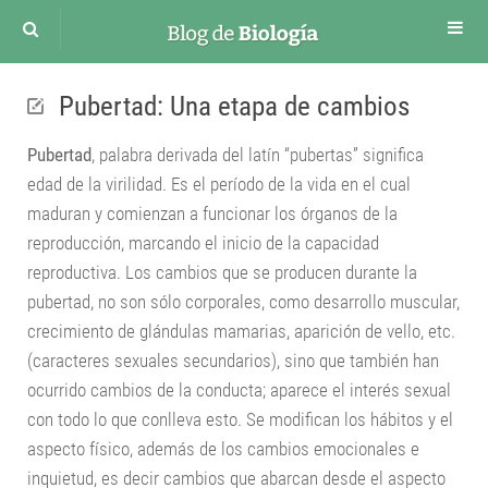
Cuerpo humano
Pubertad: Una etapa de cambios
Sistema Circulatorio
Pubertad
, palabra derivada del latín “pubertas” significa
Sistema respiratorio
edad de la virilidad. Es el período de la vida en el cual
Sistema Digestivo
maduran y comienzan a funcionar los órganos de la
Sistema Nervioso
reproducción, marcando el inicio de la capacidad
Sistema Renal
reproductiva. Los cambios que se producen durante la
pubertad, no son sólo corporales, como desarrollo muscular,
Sistema excretor
crecimiento de glándulas mamarias, aparición de vello, etc.
Sistema Endocrino
(caracteres sexuales secundarios), sino que también han
Sistema Reproductor Masculino
ocurrido cambios de la conducta; aparece el interés sexual
Aparato Reproductor Femenino
con todo lo que conlleva esto. Se modifican los hábitos y el
Desarrollo Embrionario
aspecto físico, además de los cambios emocionales e
inquietud, es decir cambios que abarcan desde el aspecto
Funciones vitales