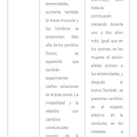
extremidades,
todavía
aumenta también
continuarán
la masa muscular y
creciendo durante
los hombros se
uno o dos años
ensanchan. Más
más. Igual que en
allá de los cambios
los varones, en las
físicos, es
mujeres el estirón
esperable que
afecta primero a
también
las extremidades, y
experimenten
después al
ciertas variaciones
tronco.También se
en el área social. La
presentan cambios
irritabilidad y la
en el aspecto
rebeldía son
afectivo, en la
cambios
conducta, en los
conductuales
intereses e
propios de la