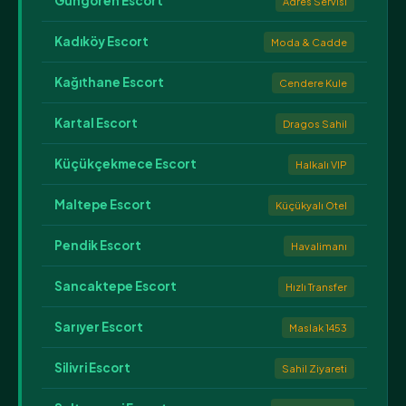
Güngören Escort
Adres Servisi
Kadıköy Escort
Moda & Cadde
Kağıthane Escort
Cendere Kule
Kartal Escort
Dragos Sahil
Küçükçekmece Escort
Halkalı VIP
Maltepe Escort
Küçükyalı Otel
Pendik Escort
Havalimanı
Sancaktepe Escort
Hızlı Transfer
Sarıyer Escort
Maslak 1453
Silivri Escort
Sahil Ziyareti