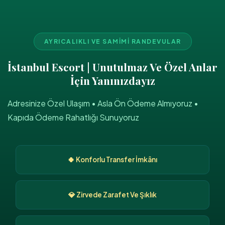
AYRICALIKLI VE SAMIMI RANDEVULAR
İstanbul Escort | Unutulmaz Ve Özel Anlar
İçin Yanınızdayız
Adresinize Özel Ulaşım • Asla Ön Ödeme Almıyoruz •
Kapıda Ödeme Rahatlığı Sunuyoruz
🍀 Konforlu Transfer İmkânı
💎 Zirvede Zarafet Ve Şıklık