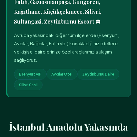
Fatih, Gaziosmanpaşa, Güngören,
Kağıthane, Küçükçekmece, Silivri,
Sultangazi, Zeytinburnu Escort 🚘
Avrupa yakasındaki diğer tüm ilçelerde (Esenyurt,
Avcılar, Bağcılar, Fatih vb.) konakladığınız otellere
ve kişisel dairelerinize özel araçlarımızla ulaşım
sağlıyoruz.
Esenyurt VIP
Avcılar Otel
Zeytinburnu Daire
Silivri Sahil
İstanbul Anadolu Yakasında