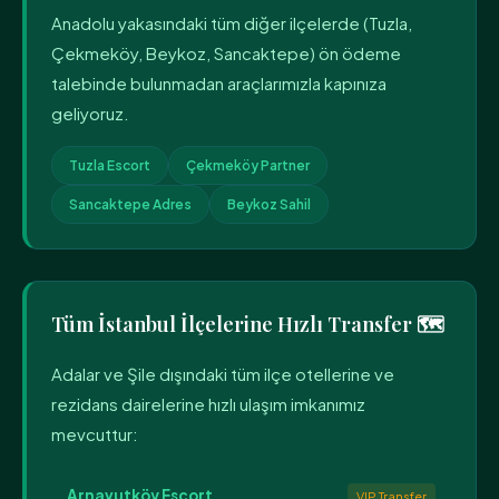
Anadolu yakasındaki tüm diğer ilçelerde (Tuzla,
Çekmeköy, Beykoz, Sancaktepe) ön ödeme
talebinde bulunmadan araçlarımızla kapınıza
geliyoruz.
Tuzla Escort
Çekmeköy Partner
Sancaktepe Adres
Beykoz Sahil
Tüm İstanbul İlçelerine Hızlı Transfer 🗺️
Adalar ve Şile dışındaki tüm ilçe otellerine ve
rezidans dairelerine hızlı ulaşım imkanımız
mevcuttur:
Arnavutköy Escort
VIP Transfer