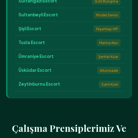
Sultangazi Escort
Gizli Buluşma
Sultanbeyli Escort
Model Servis
Şişli Escort
Nişantaşı VIP
Tuzla Escort
Marina Aksı
Ümraniye Escort
Şerifali Kule
Üsküdar Escort
Altunizade
Zeytinburnu Escort
Sahil Kule
Çalışma Prensiplerimiz Ve