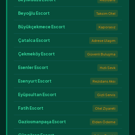
Beyoğlu Escort
Taksim Otel
Büyükçekmece Escort
Kaporasız
Çatalca Escort
Adrese Ulaşım
Çekmeköy Escort
Güvenli Buluşma
Esenler Escort
Hızlı Sevk
Esenyurt Escort
Rezidans Aksı
Eyüpsultan Escort
Gizli Servis
Fatih Escort
Otel Ziyareti
Gaziosmanpaşa Escort
Elden Ödeme