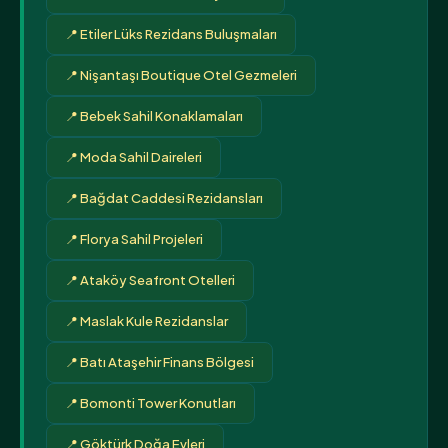
📍 Etiler Lüks Rezidans Buluşmaları
📍 Nişantaşı Boutique Otel Gezmeleri
📍 Bebek Sahil Konaklamaları
📍 Moda Sahil Daireleri
📍 Bağdat Caddesi Rezidansları
📍 Florya Sahil Projeleri
📍 Ataköy Seafront Otelleri
📍 Maslak Kule Rezidanslar
📍 Batı Ataşehir Finans Bölgesi
📍 Bomonti Tower Konutları
📍 Göktürk Doğa Evleri