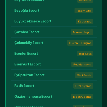
Beyoğlu Escort
Taksim Otel
Büyükçekmece Escort
Kaporasız
Çatalca Escort
Adrese Ulaşım
Çekmeköy Escort
Güvenli Buluşma
Esenler Escort
Hızlı Sevk
Esenyurt Escort
Rezidans Aksı
Eyüpsultan Escort
Gizli Servis
Fatih Escort
Otel Ziyareti
Gaziosmanpaşa Escort
Elden Ödeme