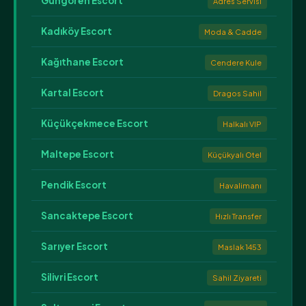
Güngören Escort
Adres Servisi
Kadıköy Escort
Moda & Cadde
Kağıthane Escort
Cendere Kule
Kartal Escort
Dragos Sahil
Küçükçekmece Escort
Halkalı VIP
Maltepe Escort
Küçükyalı Otel
Pendik Escort
Havalimanı
Sancaktepe Escort
Hızlı Transfer
Sarıyer Escort
Maslak 1453
Silivri Escort
Sahil Ziyareti