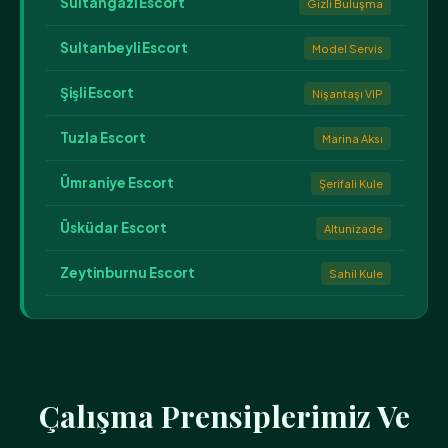
Sultangazi Escort
Gizli Buluşma
Sultanbeyli Escort
Model Servis
Şişli Escort
Nişantaşı VIP
Tuzla Escort
Marina Aksı
Ümraniye Escort
Şerifali Kule
Üsküdar Escort
Altunizade
Zeytinburnu Escort
Sahil Kule
Çalışma Prensiplerimiz Ve