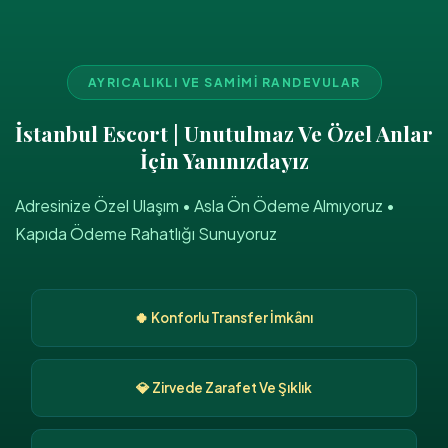
AYRICALIKLI VE SAMIMI RANDEVULAR
İstanbul Escort | Unutulmaz Ve Özel Anlar
İçin Yanınızdayız
Adresinize Özel Ulaşım • Asla Ön Ödeme Almıyoruz •
Kapıda Ödeme Rahatlığı Sunuyoruz
🍀 Konforlu Transfer İmkânı
💎 Zirvede Zarafet Ve Şıklık