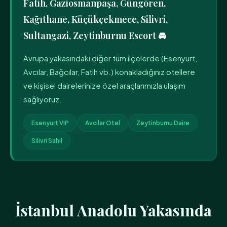
Fatih, Gaziosmanpaşa, Güngören,
Kağıthane, Küçükçekmece, Silivri,
Sultangazi, Zeytinburnu Escort 🚘
Avrupa yakasındaki diğer tüm ilçelerde (Esenyurt,
Avcılar, Bağcılar, Fatih vb.) konakladığınız otellere
ve kişisel dairelerinize özel araçlarımızla ulaşım
sağlıyoruz.
Esenyurt VIP
Avcılar Otel
Zeytinburnu Daire
Silivri Sahil
İstanbul Anadolu Yakasında