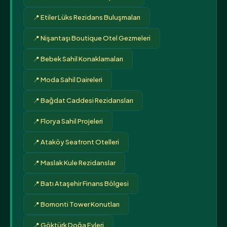
📍 Etiler Lüks Rezidans Buluşmaları
📍 Nişantaşı Boutique Otel Gezmeleri
📍 Bebek Sahil Konaklamaları
📍 Moda Sahil Daireleri
📍 Bağdat Caddesi Rezidansları
📍 Florya Sahil Projeleri
📍 Ataköy Seafront Otelleri
📍 Maslak Kule Rezidanslar
📍 Batı Ataşehir Finans Bölgesi
📍 Bomonti Tower Konutları
📍 Göktürk Doğa Evleri