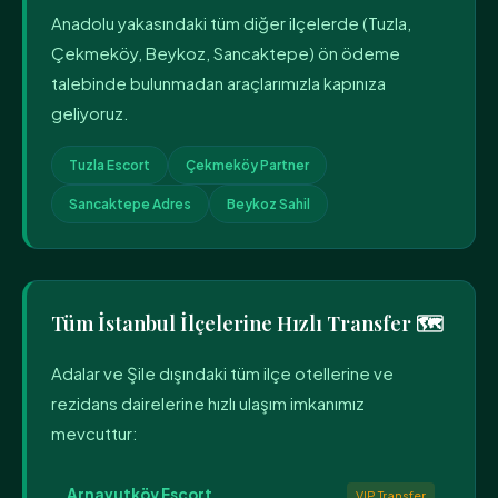
Anadolu yakasındaki tüm diğer ilçelerde (Tuzla,
Çekmeköy, Beykoz, Sancaktepe) ön ödeme
talebinde bulunmadan araçlarımızla kapınıza
geliyoruz.
Tuzla Escort
Çekmeköy Partner
Sancaktepe Adres
Beykoz Sahil
Tüm İstanbul İlçelerine Hızlı Transfer 🗺️
Adalar ve Şile dışındaki tüm ilçe otellerine ve
rezidans dairelerine hızlı ulaşım imkanımız
mevcuttur:
Arnavutköy Escort
VIP Transfer