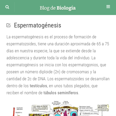
Cuerpo humano
Espermatogénesis
Sistema Circulatorio
La espermatogénesis es el proceso de formación de
Sistema respiratorio
espermatozoides, tiene una duración aproximada de 65 a 75
Sistema Digestivo
días en nuestra especie, la que se extiende desde la
Sistema Nervioso
adolescencia y durante toda la vida del individuo. La
Sistema Renal
espermatogénesis se inicia con los espermatogonios, que
poseen un número diploide (2n) de cromosomas y la
Sistema excretor
cantidad de 2c de DNA. Los espermatozoides se desarrollan
Sistema Endocrino
dentro de los
testículos
, en unos tubos plegados, que
Sistema Reproductor Masculino
reciben el nombre de
túbulos seminíferos
.
Aparato Reproductor Femenino
Desarrollo Embrionario
Funciones vitales